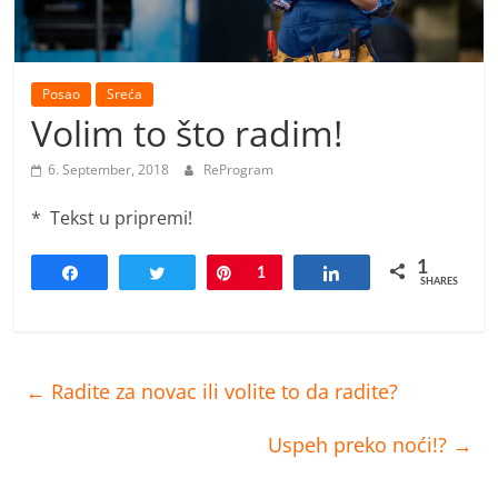
Posao
Sreća
Volim to što radim!
6. September, 2018
ReProgram
* Tekst u pripremi!
1
Share
Tweet
Pin
1
Share
SHARES
←
Radite za novac ili volite to da radite?
Uspeh preko noći!?
→