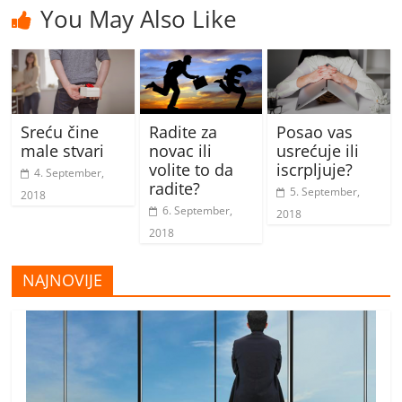
You May Also Like
Sreću čine
Radite za
Posao vas
male stvari
novac ili
usrećuje ili
volite to da
iscrpljuje?
4. September,
radite?
5. September,
2018
6. September,
2018
2018
NAJNOVIJE