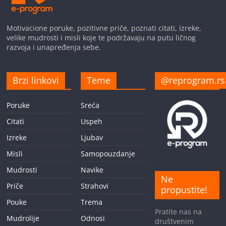
Motivacione poruke, pozitivne priče, poznati citati, izreke,
velike mudrosti i misli koje te podržavaju na putu ličnog
razvoja i unapređenja sebe.
Brzi linkovi
Teme
@reprogram.rs
Poruke
Sreća
Citati
Uspeh
Izreke
Ljubav
Misli
Samopouzdanje
Mudrosti
Navike
Ne
Priče
Strahovi
propustite!
Pouke
Trema
Pratite nas na
Mudrolije
Odnosi
društvenim