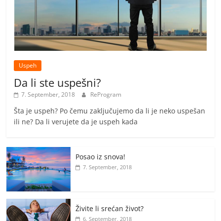
Uspeh
Da li ste uspešni?
7. September, 2018
ReProgram
Šta je uspeh? Po čemu zaključujemo da li je neko uspešan
ili ne? Da li verujete da je uspeh kada
Posao iz snova!
7. September, 2018
Živite li srećan život?
6. September, 2018