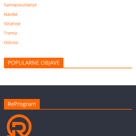
Samopouzdanje
Navike
Strahovi
Trema
Odnosi
POPULARNE OBJAVE
ReProgram