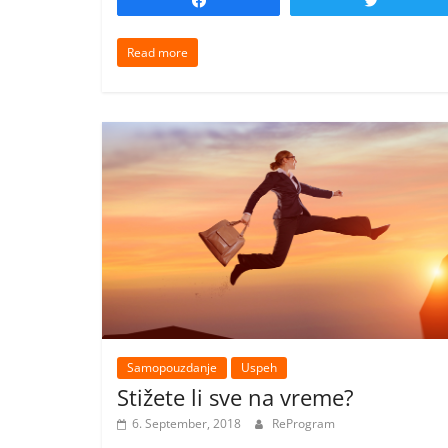
Share
Tweet
Read more
Samopouzdanje
Uspeh
Stižete li sve na vreme?
6. September, 2018
ReProgram