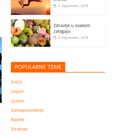
6. September, 2018
Zdravlje u svakom
zalogaju
6. September, 2018
POPULARNE TEME
Sreća
Uspeh
Ljubav
Samopouzdanje
Navike
Strahovi