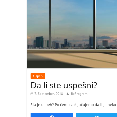
Uspeh
Da li ste uspešni?
7. September, 2018
ReProgram
Šta je uspeh? Po čemu zaključujemo da li je neko 