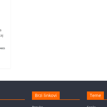
a
taj
ARES
Brzi linkovi
Teme