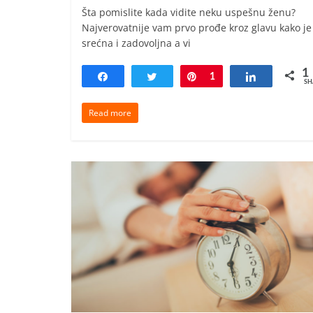
Šta pomislite kada vidite neku uspešnu ženu?
Najverovatnije vam prvo prođe kroz glavu kako je
srećna i zadovoljna a vi
1
Share
Tweet
Pin
1
Share
SH
Read more