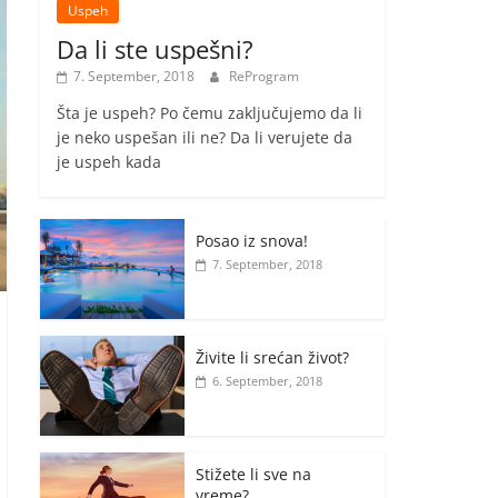
Uspeh
Da li ste uspešni?
7. September, 2018
ReProgram
Šta je uspeh? Po čemu zaključujemo da li
je neko uspešan ili ne? Da li verujete da
je uspeh kada
Posao iz snova!
7. September, 2018
Živite li srećan život?
6. September, 2018
Stižete li sve na
vreme?