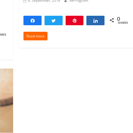
6. September, 2018
ReProgram
0
Share
Tweet
Pin
Share
SHARES
ARES
Read more