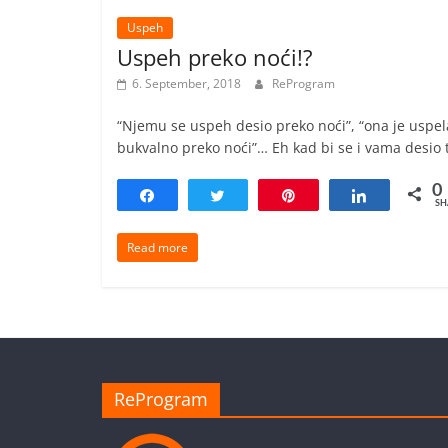
Uspeh
Uspeh preko noći!?
6. September, 2018
ReProgram
“Njemu se uspeh desio preko noći”, “ona je uspel
bukvalno preko noći”… Eh kad bi se i vama desio 
0
Share
Tweet
Pin
Share
SH
Read more
ReProgram