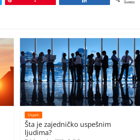
Pin
1
Share
SHARES
Uspeh
Šta je zajedničko uspešnim
ljudima?