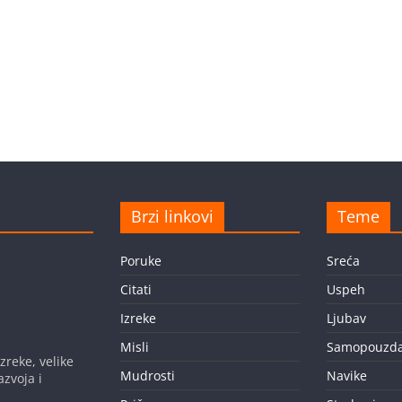
Brzi linkovi
Teme
Poruke
Sreća
Citati
Uspeh
Izreke
Ljubav
Misli
Samopouzda
zreke, velike
Mudrosti
Navike
azvoja i