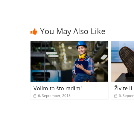
You May Also Like
Volim to što radim!
Živite l
6. September, 2018
6. Septe