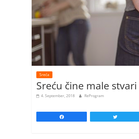
Sreća
Sreću čine male stvari
4. September, 2018
ReProgram
Share
Tweet