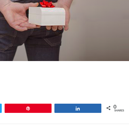
0
Pin
Share
SHARES