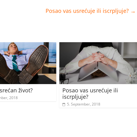
Posao vas usrećuje ili iscrpljuje?
→
i srećan život?
Posao vas usrećuje ili
iscrpljuje?
mber, 2018
5. September, 2018