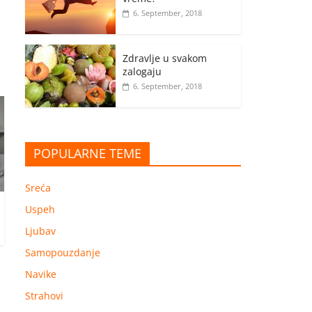
6. September, 2018
Zdravlje u svakom
zalogaju
6. September, 2018
POPULARNE TEME
Sreća
Uspeh
Ljubav
Samopouzdanje
Navike
Strahovi