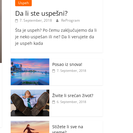
Uspeh
Da li ste uspešni?
7. September, 2018
ReProgram
Šta je uspeh? Po čemu zaključujemo da li
je neko uspešan ili ne? Da li verujete da
je uspeh kada
Posao iz snova!
7. September, 2018
Živite li srećan život?
6. September, 2018
Stižete li sve na
vreme?