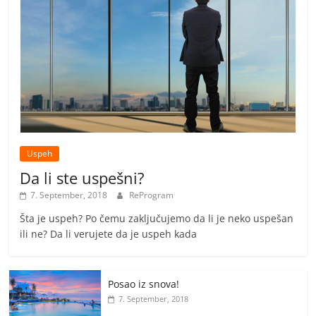
Uspeh
Da li ste uspešni?
7. September, 2018
ReProgram
Šta je uspeh? Po čemu zaključujemo da li je neko uspešan
ili ne? Da li verujete da je uspeh kada
Posao iz snova!
7. September, 2018