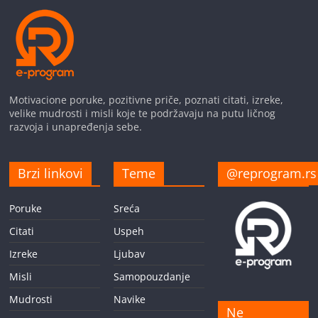
Motivacione poruke, pozitivne priče, poznati citati, izreke,
velike mudrosti i misli koje te podržavaju na putu ličnog
razvoja i unapređenja sebe.
Brzi linkovi
Teme
@reprogram.rs
Poruke
Sreća
Citati
Uspeh
Izreke
Ljubav
Misli
Samopouzdanje
Mudrosti
Navike
Ne