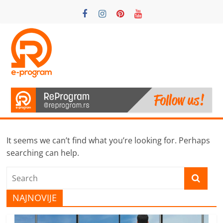
Skip
to
content
ReProgram
Motivacija
i
podrška
It seems we can’t find what you’re looking for. Perhaps
searching can help.
NAJNOVIJE