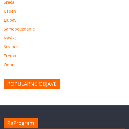
Sreća
Uspeh
Ljubav
Samopouzdanje
Navike
Strahovi
Trema
Odnosi
POPULARNE OBJAVE
ReProgram