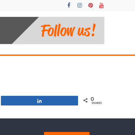
0
Share
SHARES