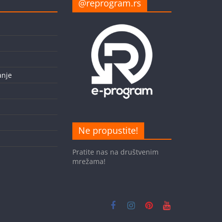
@reprogram.rs
nje
Ne propustite!
Pratite nas na društvenim
mrežama!