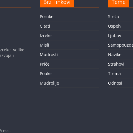
Brzi linkovi
Teme
Poruke
Sreća
Citati
Uspeh
Izreke
Ljubav
Misli
Samopouzda
zreke, velike
Mudrosti
Navike
azvoja i
Priče
Strahovi
Pouke
Trema
Mudrolije
Odnosi
ress
.