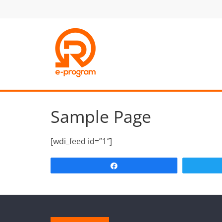
Skip
to
content
ReProgram
Motivacija
i
podrška
Sample Page
[wdi_feed id=”1″]
Share