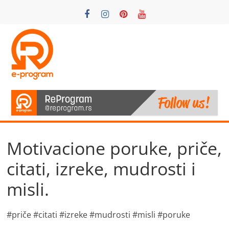
Skip
to
content
ReProgram
Motivacija
i
podrška
Motivacione poruke, priče,
citati, izreke, mudrosti i
misli.
#priče #citati #izreke #mudrosti #misli #poruke